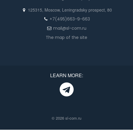
125315, Moscow, Leningradsky prospect, 80
+7(495)663-9-663
mail@sl-com.ru
The map of the site
LEARN MORE:
© 2026 sl-com.ru